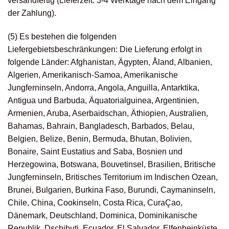
versandfertig (Lieferzeit: 3-4 Werktage nach dem Eingang
der Zahlung).
(5) Es bestehen die folgenden
Liefergebietsbeschränkungen: Die Lieferung erfolgt in
folgende Länder: Afghanistan, Ägypten, Åland, Albanien,
Algerien, Amerikanisch-Samoa, Amerikanische
Jungferninseln, Andorra, Angola, Anguilla, Antarktika,
Antigua und Barbuda, Äquatorialguinea, Argentinien,
Armenien, Aruba, Aserbaidschan, Äthiopien, Australien,
Bahamas, Bahrain, Bangladesch, Barbados, Belau,
Belgien, Belize, Benin, Bermuda, Bhutan, Bolivien,
Bonaire, Saint Eustatius and Saba, Bosnien und
Herzegowina, Botswana, Bouvetinsel, Brasilien, Britische
Jungferninseln, Britisches Territorium im Indischen Ozean,
Brunei, Bulgarien, Burkina Faso, Burundi, Caymaninseln,
Chile, China, Cookinseln, Costa Rica, CuraÇao,
Dänemark, Deutschland, Dominica, Dominikanische
Republik, Dschibuti, Ecuador, El Salvador, Elfenbeinküste,