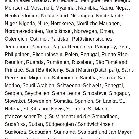
Mikronesien, Moldawien, Monaco, Mongolei, Montenegro,
Montserrat, Mosambik, Myanmar, Namibia, Nauru, Nepal,
Neukaledonien, Neuseeland, Nicaragua, Niederlande,
Niger, Nigeria, Niue, Nordkorea, Nördliche Marianen,
Nordmazedonien, Norfolkinsel, Norwegen, Oman,
Österreich, Osttimor, Pakistan, Palästinensisches
Territorium, Panama, Papua-Neuguinea, Paraguay, Peru,
Philippinen, Pitcairninseln, Polen, Portugal, Puerto Rico,
Réunion, Ruanda, Rumänien, Russland, São Tomé and
Príncipe, Saint Barthélemy, Saint Martin (Dutch part), Saint-
Pierre und Miquelon, Salomonen, Sambia, Samoa, San
Marino, Saudi-Arabien, Schweden, Schweiz, Senegal,
Serbien, Seychellen, Sierra Leone, Simbabwe, Singapur,
Slowakei, Slowenien, Somalia, Spanien, Sri Lanka, St.
Helena, St. Kitts und Nevis, St. Lucia, St. Martin
(französischer Teil), St. Vincent und die Grenadinen,
Südafrika, Sudan, Südgeorgien / Sandwich-Inseln,
Südkorea, Südsudan, Suriname, Svalbard und Jan Mayen,