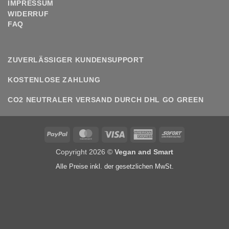
IMPRESSUM
WIDERRUF
FAQ
ZUVERLÄSSIGER KUNDENSUPPORT
KOSTENLOSE ZAHLUNG
CO2 NEUTRALER VERSAND DURCH DHL GO GREEN
PayPal
MasterCard
Visa
American
Sofort
Express
Copyright 2026 ©
Vegan and Smart
Alle Preise inkl. der gesetzlichen MwSt.